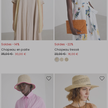
Soldes -14%
Soldes -22%
Chapeau en paille
Chapeau tressé
35,00 €
23,00 €
30,00 €
18,00 €
Ajouter
Ajou
vers
vers
la
la
liste
liste
de
de
souhaits
souh