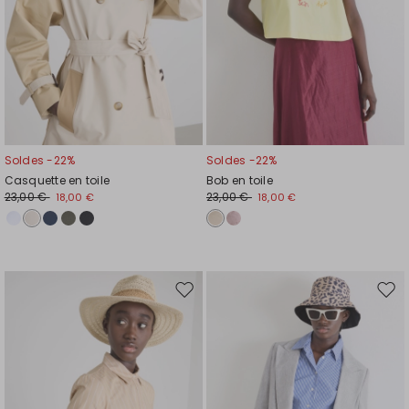
Soldes -22%
Soldes -22%
Casquette en toile
Bob en toile
23,00 €
23,00 €
18,00 €
18,00 €
Ajouter
Ajou
vers
vers
la
la
liste
liste
de
de
souhaits
souh