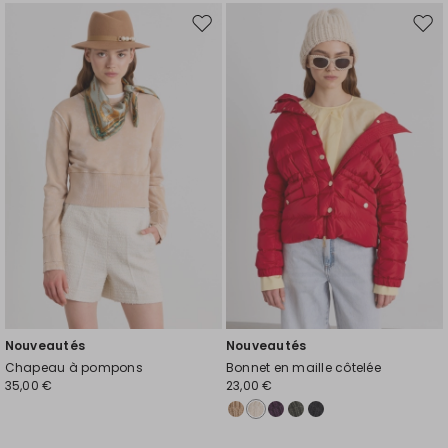
Ajouter
Ajou
vers
vers
la
la
liste
liste
de
de
souhaits
souh
Nouveautés
Nouveautés
Chapeau à pompons
Bonnet en maille côtelée
35,00 €
23,00 €