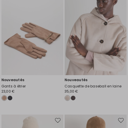
la
la
liste
liste
de
de
souhaits
souh
Nouveautés
Nouveautés
Gants à étrier
Casquette de baseball en laine
23,00 €
35,00 €
Ajouter
Ajou
vers
vers