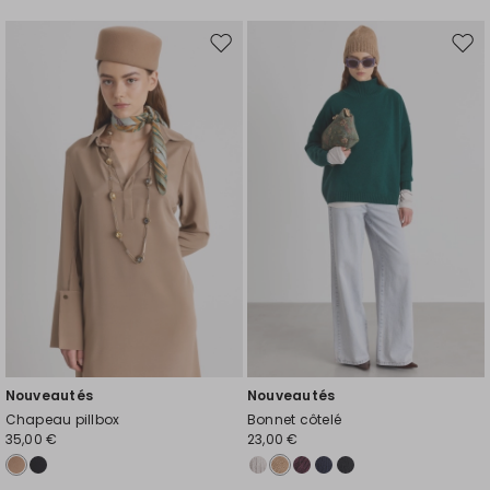
Ajouter
Ajou
vers
vers
la
la
liste
liste
de
de
souhaits
souh
Nouveautés
Nouveautés
Chapeau pillbox
Bonnet côtelé
35,00 €
23,00 €