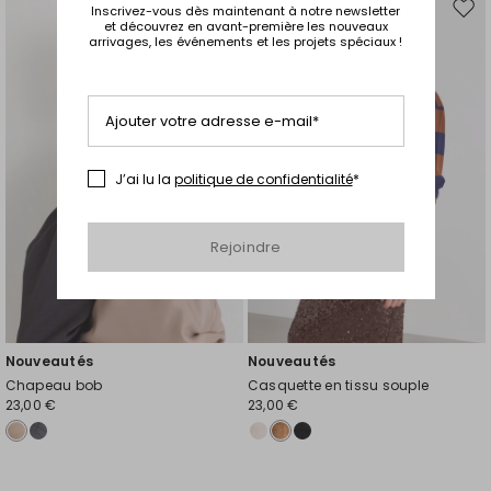
Inscrivez-vous dès maintenant à notre newsletter
Ajouter
Ajou
et découvrez en avant-première les nouveaux
vers
vers
arrivages, les événements et les projets spéciaux !
la
la
liste
liste
de
de
Ajouter votre adresse e-mail*
souhaits
souh
J’ai lu la
politique de confidentialité
*
Rejoindre
Nouveautés
Nouveautés
Chapeau bob
Casquette en tissu souple
23,00 €
23,00 €