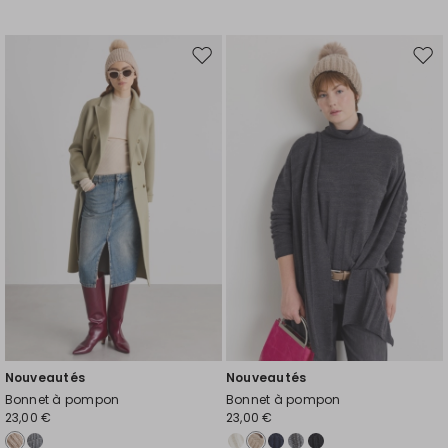
Ajouter
Ajou
vers
vers
la
la
liste
liste
de
de
souhaits
souh
Nouveautés
Nouveautés
Bonnet à pompon
Bonnet à pompon
23,00 €
23,00 €