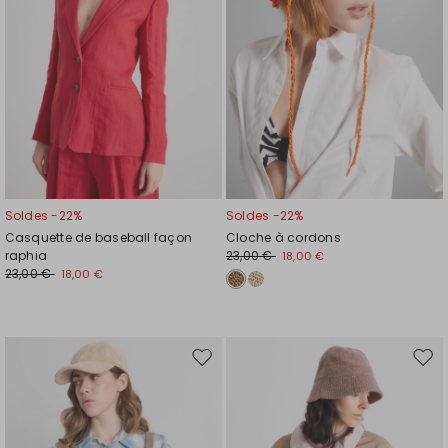
Soldes -22%
Soldes -22%
Casquette de baseball façon
Cloche à cordons
raphia
23,00 €
18,00 €
23,00 €
18,00 €
Ajouter
Ajou
vers
vers
la
la
liste
liste
de
de