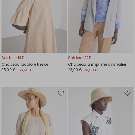
Soldes -14%
Soldes -22%
Chapeau bicolore tressé
Chapeau à imprimé animalier
35,00 €
23,00 €
30,00 €
18,00 €
Ajouter
Ajou
vers
vers
la
la
liste
liste
de
de
souhaits
souh