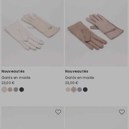
de
de
souhaits
souh
Nouveautés
Nouveautés
Gants en maille
Gants en maille
23,00 €
23,00 €
Ajouter
Ajou
vers
vers
la
la