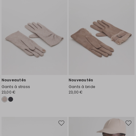
liste
liste
de
de
souhaits
souh
Nouveautés
Nouveautés
Gants à strass
Gants à bride
23,00 €
23,00 €
Ajouter
Ajou
vers
vers