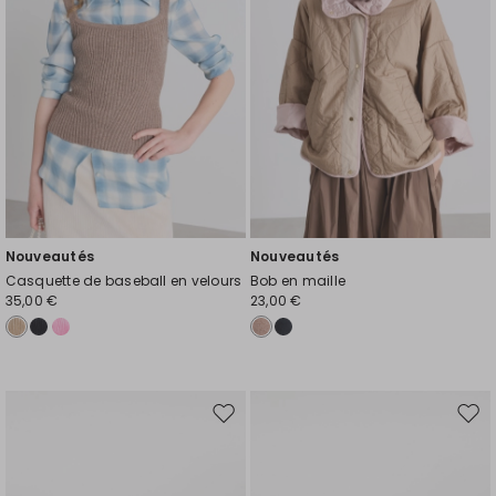
souhaits
souh
Nouveautés
Nouveautés
Casquette de baseball en velours
Bob en maille
35,00 €
23,00 €
Ajouter
Ajou
vers
vers
la
la
liste
liste