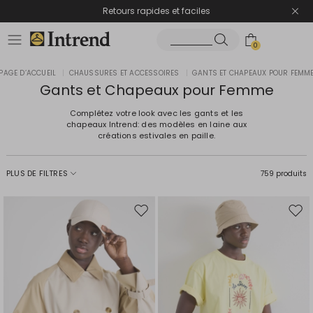
Retours rapides et faciles
0
PAGE D’ACCUEIL
|
CHAUSSURES ET ACCESSOIRES
|
GANTS ET CHAPEAUX POUR FEMM
Gants et Chapeaux pour Femme
Complétez votre look avec les gants et les
chapeaux Intrend: des modèles en laine aux
créations estivales en paille.
PLUS DE FILTRES
759 produits
Ajouter
Ajou
vers
vers
la
la
liste
liste
de
de
souhaits
souh