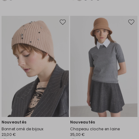
Ajouter
Ajou
vers
vers
la
la
liste
liste
de
de
souhaits
souh
Nouveautés
Nouveautés
Bonnet orné de bijoux
Chapeau cloche en laine
23,00 €
35,00 €