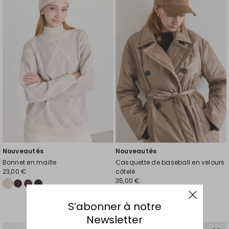
la
la
liste
liste
de
de
souhaits
souh
Nouveautés
Nouveautés
Bonnet en maille
Casquette de baseball en velours
23,00 €
côtelé
35,00 €
S’abonner à notre
Newsletter