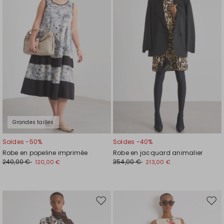
la
la
liste
liste
de
de
souhaits
souh
Grandes tailles
Soldes -50%
Soldes -40%
Robe en popeline imprimée
Robe en jacquard animalier
240,00 €
354,00 €
120,00 €
213,00 €
Ajouter
Ajou
vers
vers
la
la