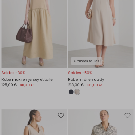
de
de
souhaits
souh
Grandes tailles
Soldes -30%
Soldes -50%
Robe maxi en jersey et toile
Robe midi en cady
125,00 €
218,00 €
88,00 €
109,00 €
Ajouter
Ajou
vers
vers
la
la
liste
liste