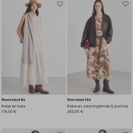
Ajouter
Ajou
vers
vers
la
la
liste
liste
de
de
souhaits
souh
Nouveautés
Nouveautés
Robe en toile
Robe en soie imprimée à poches
176,00 €
243,00 €