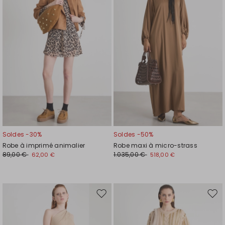
liste
liste
de
de
souhaits
souh
Soldes -30%
Soldes -50%
Robe à imprimé animalier
Robe maxi à micro-strass
89,00 €
1.035,00 €
62,00 €
518,00 €
Ajouter
Ajou
vers
vers
la
la