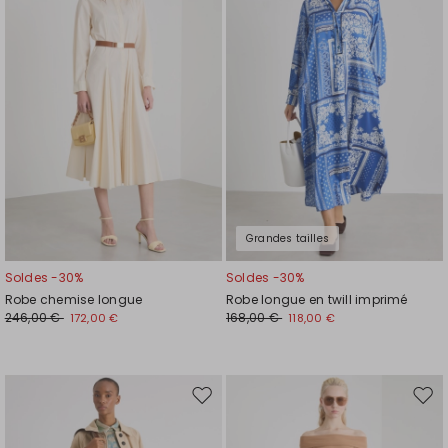
la
la
liste
liste
de
de
souhaits
souh
Grandes tailles
Soldes -30%
Soldes -30%
Robe chemise longue
Robe longue en twill imprimé
246,00 €
168,00 €
172,00 €
118,00 €
Ajouter
Ajou
vers
vers
la
la