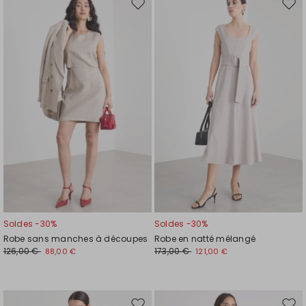
Ajouter
Ajou
vers
vers
la
la
liste
liste
de
de
souhaits
souh
Soldes -30%
Soldes -30%
Robe sans manches à découpes
Robe en natté mélangé
126,00 €
173,00 €
88,00 €
121,00 €