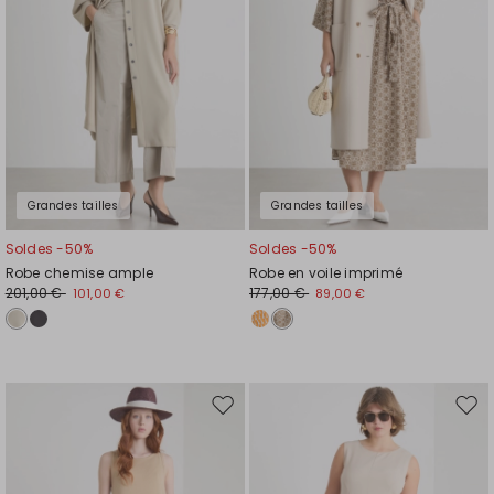
souhaits
souh
Grandes tailles
Grandes tailles
Soldes -50%
Soldes -50%
Robe chemise ample
Robe en voile imprimé
201,00 €
177,00 €
101,00 €
89,00 €
Ajouter
Ajou
vers
vers
la
la
liste
liste