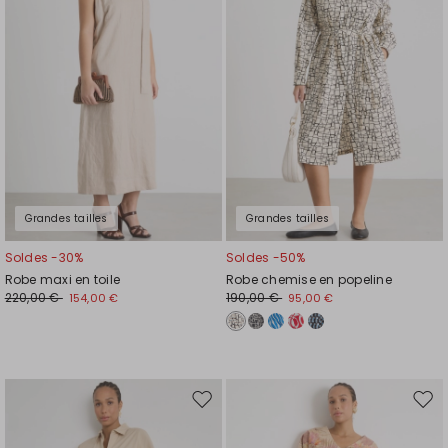
de
de
souhaits
souh
Grandes tailles
Grandes tailles
Soldes -30%
Soldes -50%
Robe maxi en toile
Robe chemise en popeline
220,00 €
190,00 €
154,00 €
95,00 €
Ajouter
Ajou
vers
vers
la
la