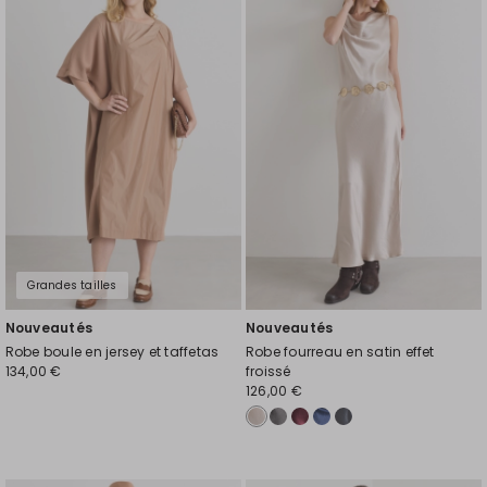
vers
vers
la
la
liste
liste
de
de
souhaits
souh
Grandes tailles
Nouveautés
Nouveautés
Robe boule en jersey et taffetas
Robe fourreau en satin effet
134,00 €
froissé
126,00 €