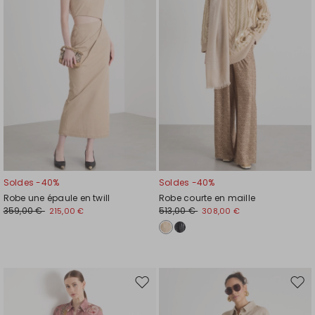
liste
liste
de
de
souhaits
souh
Soldes -40%
Soldes -40%
Robe une épaule en twill
Robe courte en maille
359,00 €
513,00 €
215,00 €
308,00 €
Ajouter
Ajou
vers
vers
la
la