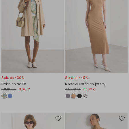
liste
liste
de
de
souhaits
souh
Soldes -30%
Soldes -40%
Robe en satin
Robe ajustée en jersey
101,00 €
126,00 €
71,00 €
76,00 €
Ajouter
Ajou
vers
vers