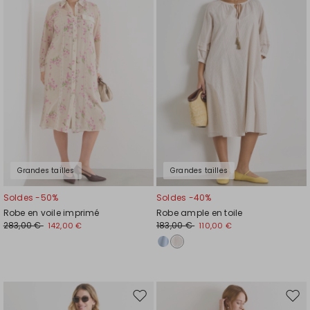
la
la
liste
liste
de
de
souhaits
souh
Grandes tailles
Grandes tailles
Soldes -50%
Soldes -40%
Robe en voile imprimé
Robe ample en toile
283,00 €
183,00 €
142,00 €
110,00 €
Ajouter
Ajou