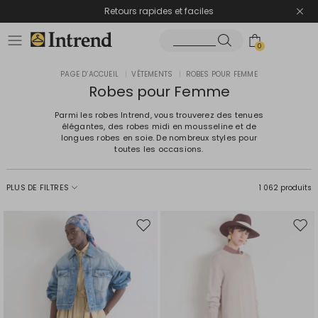
Retours rapides et faciles
0
PAGE D’ACCUEIL
|
VÊTEMENTS
|
ROBES POUR FEMME
Robes pour Femme
Parmi les robes Intrend, vous trouverez des tenues
élégantes, des robes midi en mousseline et de
longues robes en soie. De nombreux styles pour
toutes les occasions.
PLUS DE FILTRES
1 062 produits
Ajouter
Ajou
vers
vers
la
la
liste
liste
de
de
souhaits
souh