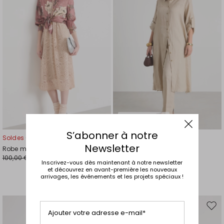
liste
liste
de
de
souhaits
souh
Grandes tailles
S’abonner à notre
Soldes -20%
Soldes -30%
Newsletter
Robe midi en dentelle
Robe chemise à manches
100,00 €
longues
80,00 €
Inscrivez-vous dès maintenant à notre newsletter
144,00 €
101,00 €
et découvrez en avant-première les nouveaux
arrivages, les événements et les projets spéciaux !
Ajouter
Ajou
Ajouter votre adresse e-mail*
vers
vers