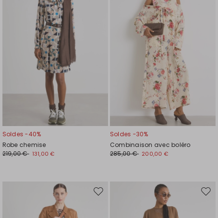
liste
liste
de
de
souhaits
souh
Soldes -40%
Soldes -30%
Robe chemise
Combinaison avec boléro
219,00 €
285,00 €
131,00 €
200,00 €
Ajouter
Ajou
vers
vers
la
la