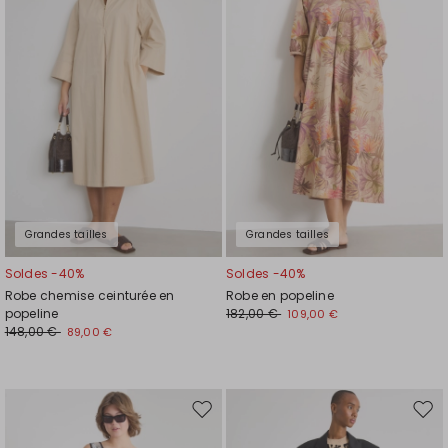
liste
liste
de
de
souhaits
souh
Grandes tailles
Grandes tailles
Soldes -40%
Soldes -40%
Robe chemise ceinturée en
Robe en popeline
popeline
182,00 €
109,00 €
148,00 €
89,00 €
Ajouter
Ajou
vers
vers