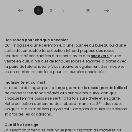
1
2
3
...
30
Des robes pour chaque occasion
Qu’il s’agisse d’une cérémonie, d’une journée au bureau ou d’une
sortie décontractée, la collection Intrend propose des robes
courtes et décontractées à associer avec des
sneakers
et une
veste en cuir
, ainsi que de longues robes élégantes à porter avec
la paire de talons idéale. Vous trouverez également des modèles
en coton et en lin, parfaits pour les journées ensoleillées.
Inclusivité et confort
Intrend se distingue par sa large gamme de robes grande taille et
de modèles tendance dédiés aux silhouettes curvy, afin que
chaque femme puisse se sentir à la fois sûre d’elle et élégante.
Notre collection comprend des robes à manches 3/4, des robes
longues et des modèles polyvalents, adaptés à toutes les saisons
et à toutes les occasions.
Qualité et design
La sélection Intrend se distingue par l’utilisation de matières de