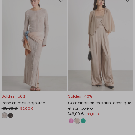
Ajouter
Ajou
vers
vers
la
la
liste
liste
de
de
souhaits
souh
Soldes -50%
Soldes -40%
Robe en maille ajourée
Combinaison en satin technique
195,00 €
et son boléro
98,00 €
146,00 €
88,00 €