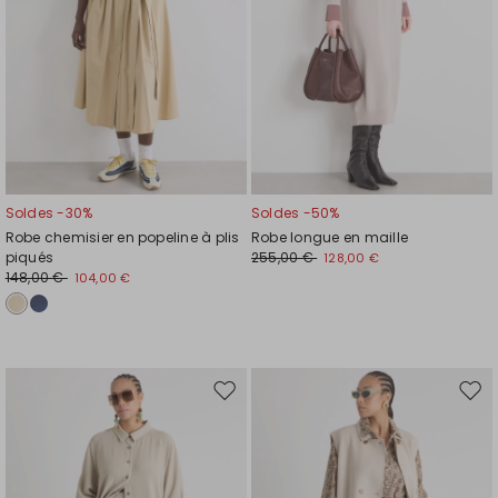
Soldes -30%
Soldes -50%
Robe chemisier en popeline à plis
Robe longue en maille
piqués
255,00 €
128,00 €
148,00 €
104,00 €
Ajouter
Ajou
vers
vers
la
la
liste
liste
de
de