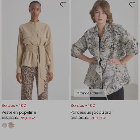
Ajouter
Ajou
vers
vers
la
la
liste
liste
de
de
souhaits
souh
Grandes tailles
Soldes -40%
Soldes -40%
Veste en popeline
Pardessus jacquard
165,00 €
363,00 €
99,00 €
218,00 €