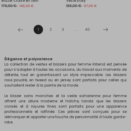
Blazer croisé en twill
Veste boxy
179,00 €
139,00 €
143,00 €
97,00 €
1
2
3
...
40
Élégance et polyvalence
La collection de vestes et blazers pour femme Intrend est pensée
pour s’adapter à toutes les occasions, du travail aux moments de
détente, tout en garantissant un style impeccable. Les blazers
rose poudré, en tweed ou en jersey sont parfaits pour celles qui
souhaitent rester à la pointe de la mode.
Le blazer sans manches et la veste saharienne pour femme
offrent une allure moderne et fraîche, tandis que les blazers
croisés et à rayures fines sont parfaits pour une apparence
professionnelle et raffinée. Ces pièces sont conçues pour se
démarquer et apporter une touche de personnalité à toute garde-
robe.