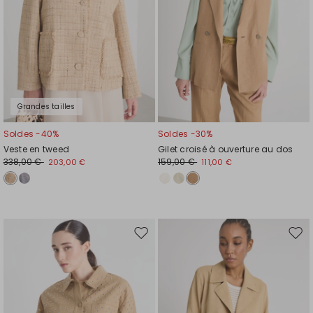
Grandes tailles
Soldes -40%
Soldes -30%
Veste en tweed
Gilet croisé à ouverture au dos
338,00 €
159,00 €
203,00 €
111,00 €
Ajouter
Ajou
vers
vers
la
la
liste
liste
de
de
souhaits
souh