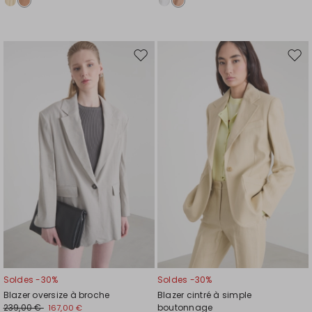
Ajouter
Ajou
vers
vers
la
la
liste
liste
de
de
souhaits
souh
Soldes -30%
Soldes -30%
Blazer oversize à broche
Blazer cintré à simple
239,00 €
boutonnage
167,00 €