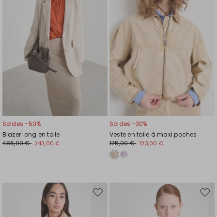
de
de
souhaits
souh
Soldes -50%
Soldes -30%
Blazer long en toile
Veste en toile à maxi poches
486,00 €
175,00 €
243,00 €
123,00 €
Ajouter
Ajou
vers
vers
la
la