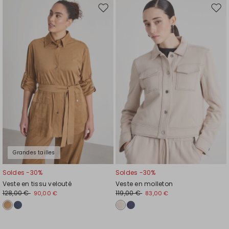
Ajouter
Ajou
vers
vers
la
la
liste
liste
de
de
souhaits
souh
Grandes tailles
Soldes -30%
Soldes -30%
Veste en tissu velouté
Veste en molleton
128,00 €
119,00 €
90,00 €
83,00 €