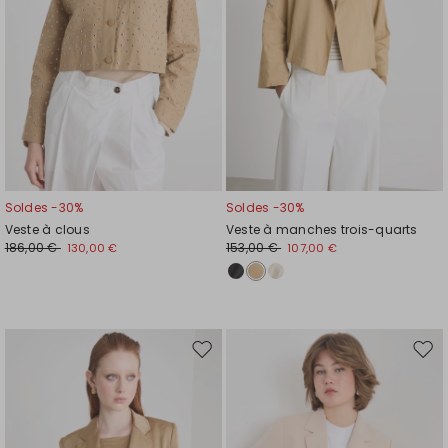
Soldes -30%
Soldes -30%
Veste à clous
Veste à manches trois-quarts
186,00 €
153,00 €
130,00 €
107,00 €
Ajouter
Ajou
vers
vers
la
la
liste
liste
de
de