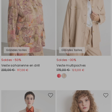
de
de
souhaits
souh
Grandes tailles
Grandes tailles
Soldes -50%
Soldes -30%
Veste saharienne en drill
Veste multipoches
233,00 €
175,00 €
117,00 €
123,00 €
Ajouter
Ajou
vers
vers
la
la
liste
liste