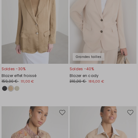
souhaits
souh
Grandes tailles
Soldes -30%
Soldes -40%
Blazer effet froissé
Blazer en cady
159,00 €
310,00 €
111,00 €
186,00 €
Ajouter
Ajou
vers
vers
la
la
liste
liste