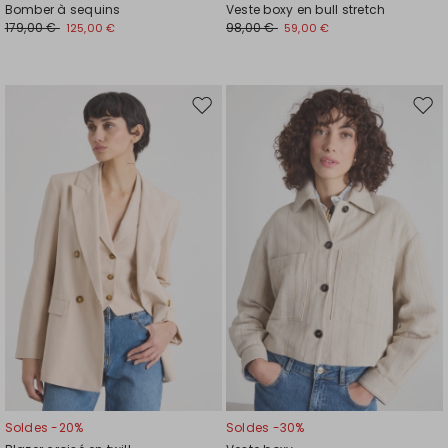
Bomber à sequins
Veste boxy en bull stretch
179,00 €
98,00 €
125,00 €
59,00 €
Ajouter
Ajou
vers
vers
la
la
liste
liste
de
de
souhaits
souh
Soldes -20%
Soldes -30%