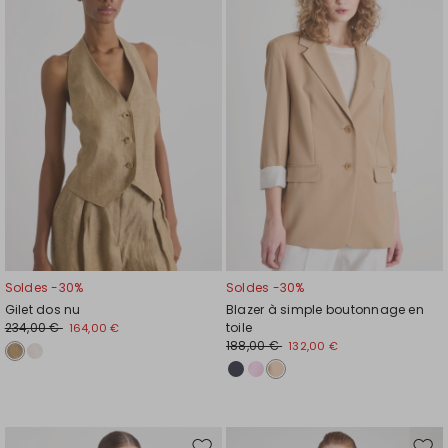
la
la
liste
liste
de
de
souhaits
souh
Soldes -30%
Soldes -30%
Gilet dos nu
Blazer à simple boutonnage en
234,00 €
toile
164,00 €
188,00 €
132,00 €