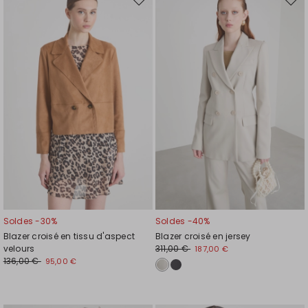
Ajouter
Ajou
vers
vers
la
la
liste
liste
de
de
souhaits
souh
Soldes -30%
Soldes -40%
Blazer croisé en tissu d'aspect
Blazer croisé en jersey
velours
311,00 €
187,00 €
136,00 €
95,00 €