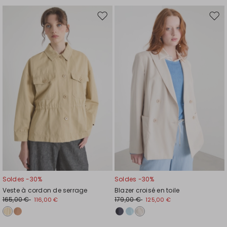
Ajouter
Ajou
vers
vers
la
la
liste
liste
de
de
souhaits
souh
Soldes -30%
Soldes -30%
Veste à cordon de serrage
Blazer croisé en toile
165,00 €
179,00 €
116,00 €
125,00 €