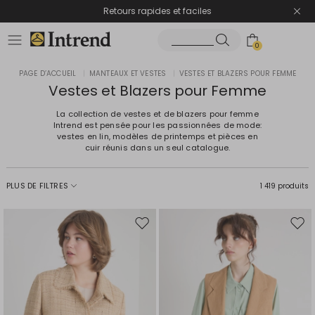
Retours rapides et faciles
0
PAGE D’ACCUEIL
|
MANTEAUX ET VESTES
|
VESTES ET BLAZERS POUR FEMME
Vestes et Blazers pour Femme
La collection de vestes et de blazers pour femme
Intrend est pensée pour les passionnées de mode:
vestes en lin, modèles de printemps et pièces en
cuir réunis dans un seul catalogue.
PLUS DE FILTRES
1 419 produits
Ajouter
Ajou
vers
vers
la
la
liste
liste
de
de
souhaits
souh