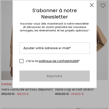
Ajouter
Ajou
S’abonner à notre
vers
vers
Newsletter
la
la
liste
liste
Inscrivez-vous dès maintenant à notre newsletter
de
de
et découvrez en avant-première les nouveaux
arrivages, les événements et les projets spéciaux !
souhaits
souh
Ajouter votre adresse e-mail*
J’ai lu la
politique de confidentialité
*
Rejoindre
Soldes -40%
Soldes -40%
Veste ceinturée en tissu déperlant
Veste crop en twill stretch
263,00 €
406,00 €
158,00 €
244,00 €