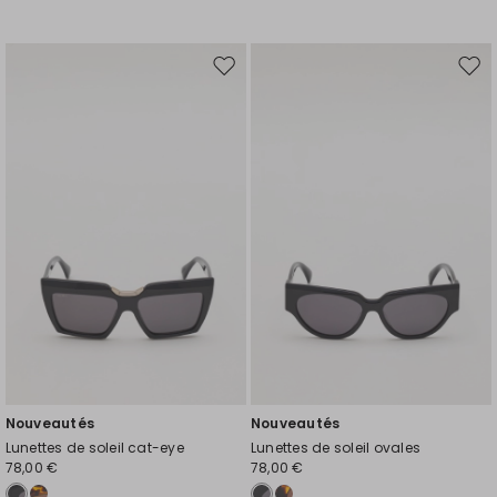
Ajouter
Ajou
vers
vers
la
la
liste
liste
de
de
souhaits
souh
Nouveautés
Nouveautés
Lunettes de soleil cat-eye
Lunettes de soleil ovales
78,00 €
78,00 €