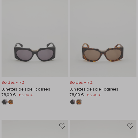
liste
liste
de
de
souhaits
souh
Soldes -17%
Soldes -17%
Lunettes de soleil carrées
Lunettes de soleil carrées
78,00 €
78,00 €
65,00 €
65,00 €
Ajouter
Ajou
vers
vers