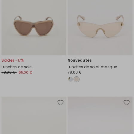
Soldes -17%
Nouveautés
Lunettes de soleil
Lunettes de soleil masque
78,00 €
78,00 €
65,00 €
Ajouter
Ajou
vers
vers
la
la
liste
liste
de
de
souhaits
souh