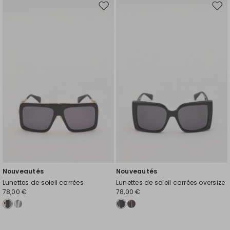
Ajouter
Ajou
vers
vers
la
la
liste
liste
de
de
souhaits
souh
Nouveautés
Nouveautés
Lunettes de soleil carrées
Lunettes de soleil carrées oversize
78,00 €
78,00 €