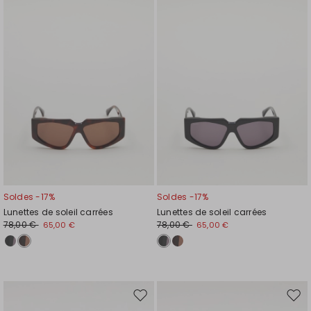
la
la
liste
liste
de
de
souhaits
souh
Soldes -17%
Soldes -17%
Lunettes de soleil carrées
Lunettes de soleil carrées
78,00 €
78,00 €
65,00 €
65,00 €
Ajouter
Ajou