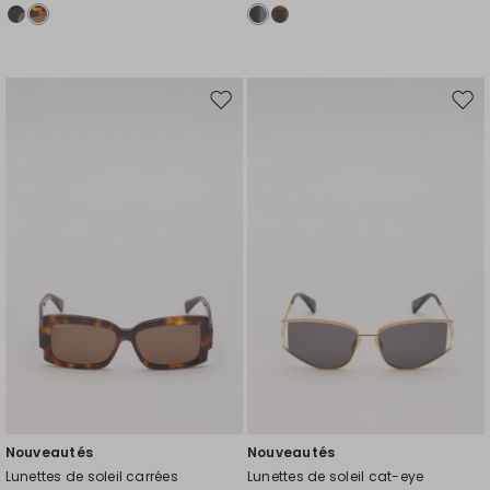
Ajouter
Ajou
vers
vers
la
la
liste
liste
de
de
souhaits
souh
Nouveautés
Nouveautés
Lunettes de soleil carrées
Lunettes de soleil cat-eye