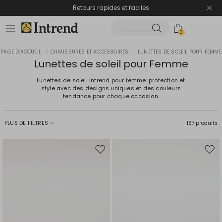
Retours rapides et faciles
0
PAGE D’ACCUEIL
|
CHAUSSURES ET ACCESSOIRES
|
LUNETTES DE SOLEIL POUR FEMME
Lunettes de soleil pour Femme
Lunettes de soleil Intrend pour femme: protection et
style avec des designs uniques et des couleurs
tendance pour chaque occasion.
PLUS DE FILTRES
167 produits
Ajouter
Ajou
vers
vers
la
la
liste
liste
de
de
souhaits
souh