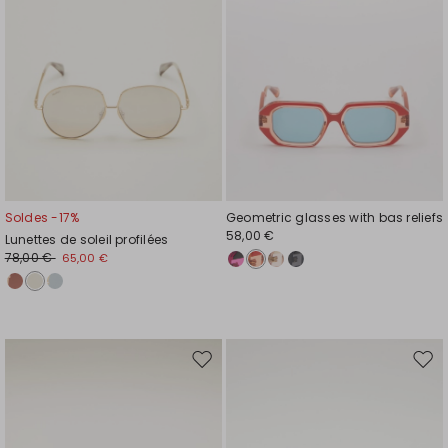
Soldes -17%
Geometric glasses with bas reliefs
58,00 €
Lunettes de soleil profilées
78,00 €
65,00 €
Ajouter
Ajou
vers
vers
la
la
liste
liste
de
de