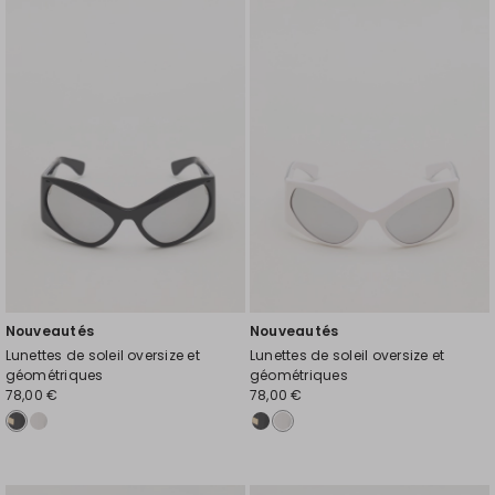
vers
vers
la
la
liste
liste
de
de
souhaits
souh
Nouveautés
Nouveautés
Lunettes de soleil oversize et
Lunettes de soleil oversize et
géométriques
géométriques
78,00 €
78,00 €