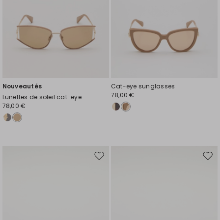
Nouveautés
Cat-eye sunglasses
78,00 €
Lunettes de soleil cat-eye
78,00 €
Ajouter
Ajou
vers
vers
la
la
liste
liste
de
de
souhaits
souh