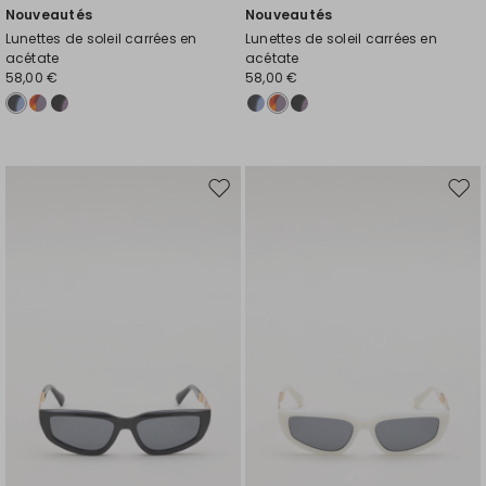
Nouveautés
Nouveautés
Lunettes de soleil carrées en
Lunettes de soleil carrées en
acétate
acétate
58,00 €
58,00 €
Ajouter
Ajou
vers
vers
la
la
liste
liste
de
de
souhaits
souh