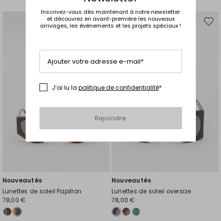
Inscrivez-vous dès maintenant à notre newsletter
et découvrez en avant-première les nouveaux
Ajouter
Ajou
arrivages, les événements et les projets spéciaux !
vers
vers
la
la
liste
liste
Ajouter votre adresse e-mail*
de
de
souhaits
souh
J’ai lu la
politique de confidentialité
*
Rejoindre
Nouveautés
Nouveautés
Lunettes de soleil Papillon
Lunettes de soleil oversize
78,00 €
78,00 €