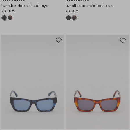
Lunettes de soleil cat-eye
Lunettes de soleil cat-eye
78,00 €
78,00 €
Ajouter
Ajou
vers
vers
la
la
liste
liste
de
de
souhaits
souh