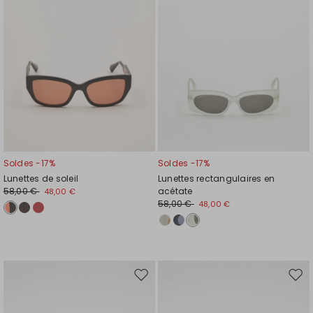
souhaits
souh
Soldes -17%
Soldes -17%
Lunettes de soleil
Lunettes rectangulaires en
58,00 €
acétate
48,00 €
58,00 €
48,00 €
Ajouter
Ajou
vers
vers
la
la