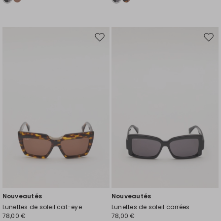
Ajouter
Ajou
vers
vers
la
la
liste
liste
de
de
souhaits
souh
Nouveautés
Nouveautés
Lunettes de soleil cat-eye
Lunettes de soleil carrées
78,00 €
78,00 €