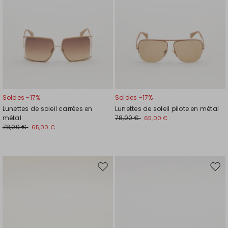
Soldes -17%
Soldes -17%
Lunettes de soleil carrées en
Lunettes de soleil pilote en métal
métal
78,00 €
65,00 €
78,00 €
65,00 €
Ajouter
Ajou
vers
vers
la
la
liste
liste
de
de
souhaits
souh