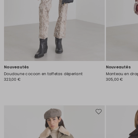
Nouveautés
Nouveautés
Doudoune cocoon en taffetas déperlant
Manteau en dra
323,00 €
305,00 €
Ajouter
vers
la
liste
de