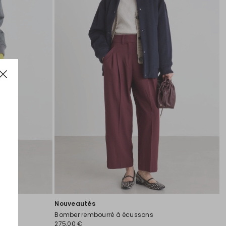
souhaits
souha
Nouveautés
Bomber rembourré à écussons
275,00 €