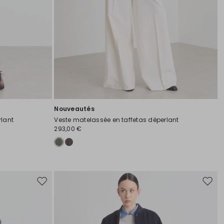
Nouveautés
rlant
Veste matelassée en taffetas déperlant
293,00 €
Ajouter
Ajoute
vers
vers
la
la
liste
liste
de
de