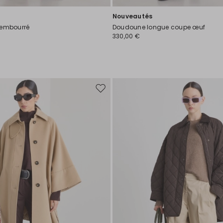
Nouveautés
rembourré
Doudoune longue coupe œuf
330,00 €
Ajouter
vers
la
liste
de
souhaits