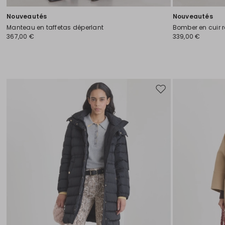
Nouveautés
Nouveautés
Manteau en taffetas déperlant
Bomber en cuir 
367,00 €
339,00 €
Ajouter
vers
la
liste
de
souhaits