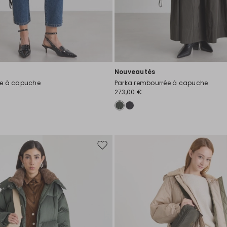
Nouveautés
ée à capuche
Parka rembourrée à capuche
273,00 €
Ajouter
vers
la
liste
de
souhaits