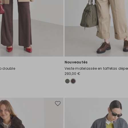
Nouveautés
p double
Veste matelassée en taffetas dépe
293,00 €
Ajouter
vers
la
liste
de