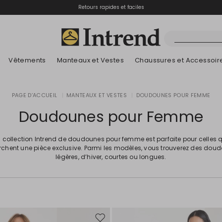
Retours rapides et faciles
Vêtements
Manteaux et Vestes
Chaussures et Accessoir
Bottes
PAGE D’ACCUEIL
|
MANTEAUX ET VESTES
|
DOUDOUNES POUR FEMME
Nouveautés
Nouveautés
Nouveautés
Nouveautés
App
Découvrez nos B
Lookbook Été
Bottines
Doudounes pour Femme
Prix spéciaux
Enfants
 collection Intrend de doudounes pour femme est parfaite pour celles 
rchent une pièce exclusive. Parmi les modèles, vous trouverez des dou
légères, d’hiver, courtes ou longues.
Ajouter