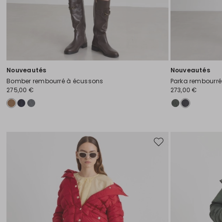
Nouveautés
Nouveautés
Bomber rembourré à écussons
Parka rembourr
275,00 €
273,00 €
Ajouter
vers
la
liste
de
souhaits