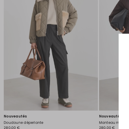
souhaits
Nouveautés
Nouveautés
Doudoune déperlante
Manteau matela
280,00 €
280,00 €