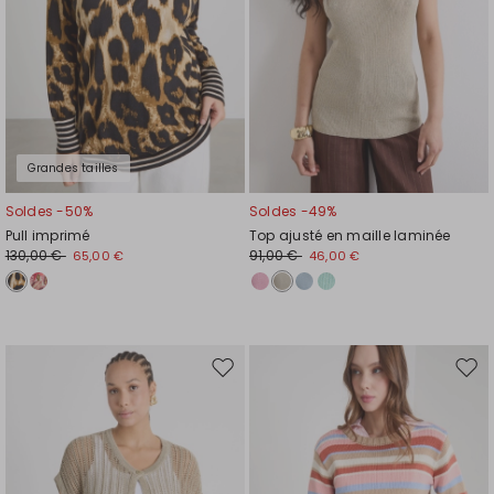
Grandes tailles
Soldes -50%
Soldes -49%
Pull imprimé
Top ajusté en maille laminée
130,00 €
91,00 €
65,00 €
46,00 €
Ajouter
Ajou
vers
vers
la
la
liste
liste
de
de
souhaits
souh