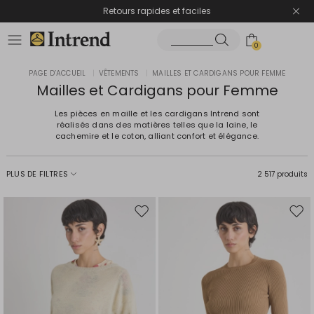
Retours rapides et faciles
0
PAGE D’ACCUEIL
|
VÊTEMENTS
|
MAILLES ET CARDIGANS POUR FEMME
Mailles et Cardigans pour Femme
Les pièces en maille et les cardigans Intrend sont
réalisés dans des matières telles que la laine, le
cachemire et le coton, alliant confort et élégance.
PLUS DE FILTRES
2 517 produits
Ajouter
Ajou
vers
vers
la
la
liste
liste
de
de
souhaits
souh