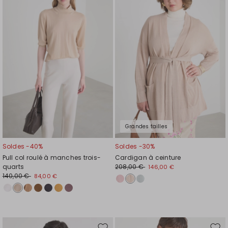
la
la
liste
liste
de
de
souhaits
souh
Grandes tailles
Soldes -40%
Soldes -30%
Pull col roulé à manches trois-
Cardigan à ceinture
quarts
208,00 €
146,00 €
140,00 €
84,00 €