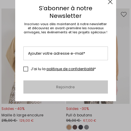
S’abonner à notre
Newsletter
Ajouter
Ajou
vers
vers
Inscrivez-vous dès maintenant à notre newsletter
la
la
et découvrez en avant-première les nouveaux
arrivages, les événements et les projets spéciaux !
liste
liste
de
de
souhaits
souh
Ajouter votre adresse e-mail*
J’ai lu la
politique de confidentialité
*
Rejoindre
Soldes -40%
Soldes -30%
Maille à large encolure
Pull à boutons
215,00 €
96,00 €
129,00 €
67,00 €