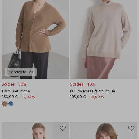
liste
liste
de
de
souhaits
souh
Grandes tailles
Soldes -50%
Soldes -40%
Twin-set lamé
Pull oversize à col roulé
233,00 €
193,00 €
117,00 €
116,00 €
Ajouter
Ajou
vers
vers