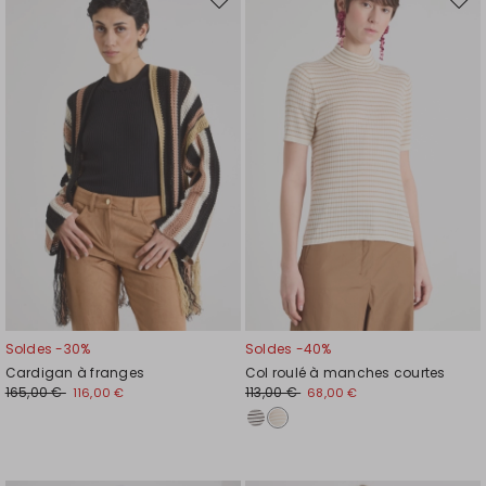
Ajouter
Ajou
vers
vers
la
la
liste
liste
de
de
souhaits
souh
Soldes -30%
Soldes -40%
Cardigan à franges
Col roulé à manches courtes
165,00 €
113,00 €
116,00 €
68,00 €