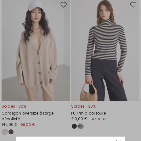
Ajouter
Ajou
vers
vers
la
la
liste
liste
de
de
souhaits
souh
Soldes -30%
Soldes -30%
Cardigan oversize à large
Pull fin à col roulé
décolleté
210,00 €
147,00 €
142,00 €
99,00 €