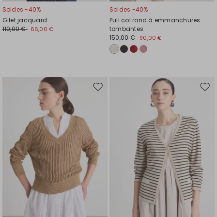
Soldes -40%
Soldes -40%
Gilet jacquard
Pull col rond à emmanchures
110,00 €
tombantes
66,00 €
150,00 €
90,00 €
Ajouter
Ajou
vers
vers
la
la
liste
liste
de
de
souhaits
souh