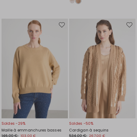
Ajouter
Ajou
vers
vers
la
la
liste
liste
de
de
souhaits
souh
Soldes -29%
Soldes -50%
Maille à emmanchures basses
Cardigan à sequins
146,00 €
534,00 €
103,00 €
267,00 €