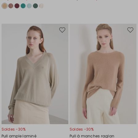
Ajouter
Ajou
vers
vers
la
la
liste
liste
de
de
souhaits
souh
Soldes -30%
Soldes -30%
Pull ample laminé
Pull à manches raglan