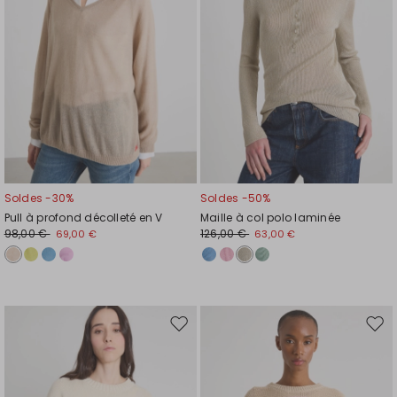
souhaits
souh
Soldes -30%
Soldes -50%
Pull à profond décolleté en V
Maille à col polo laminée
98,00 €
126,00 €
69,00 €
63,00 €
Ajouter
Ajou
vers
vers
la
la
liste
liste