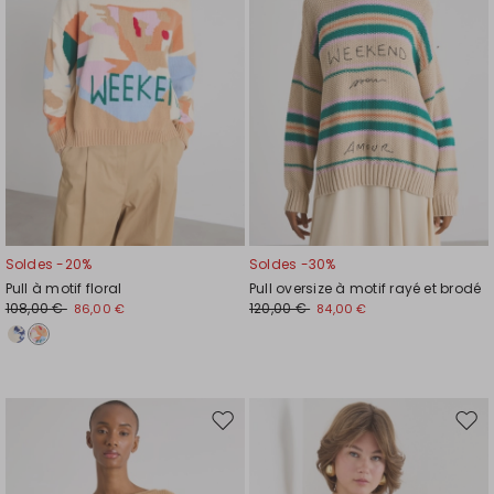
de
de
souhaits
souh
Soldes -20%
Soldes -30%
Pull à motif floral
Pull oversize à motif rayé et brodé
108,00 €
120,00 €
86,00 €
84,00 €
Ajouter
Ajou
vers
vers
la
la
liste
liste