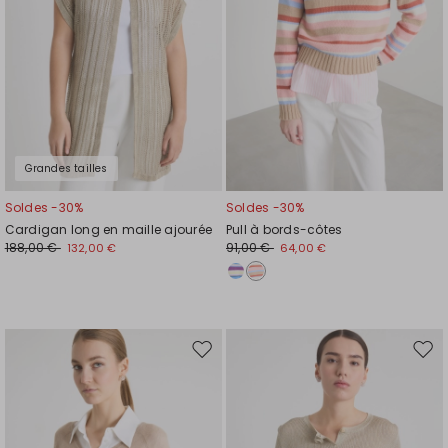
Grandes tailles
Soldes -30%
Soldes -30%
Cardigan long en maille ajourée
Pull à bords-côtes
188,00 €
91,00 €
132,00 €
64,00 €
Ajouter
Ajou
vers
vers
la
la
liste
liste
de
de