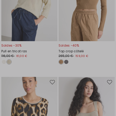
Soldes -30%
Soldes -40%
Pull en tricot ras
Top crop côtelé
116,00 €
265,00 €
81,00 €
159,00 €
Ajouter
Ajou
vers
vers
la
la
liste
liste
de
de
souhaits
souh