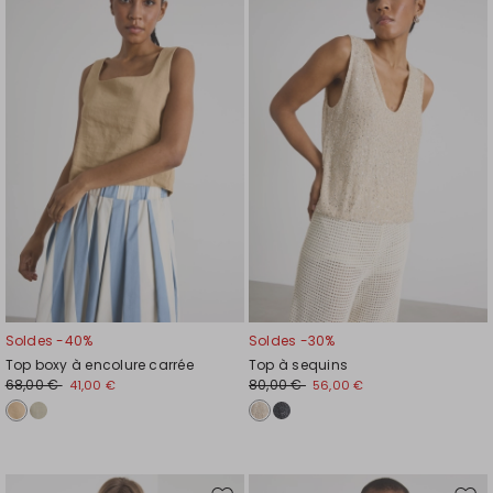
vers
vers
la
la
liste
liste
de
de
souhaits
souh
Soldes -40%
Soldes -30%
Top boxy à encolure carrée
Top à sequins
68,00 €
80,00 €
41,00 €
56,00 €