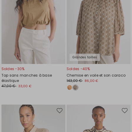
souhaits
souh
Grandes tailles
Soldes -30%
Soldes -40%
Top sans manches à base
Chemise en voile et son caraco
élastique
143,00 €
86,00 €
47,00 €
33,00 €
Ajouter
Ajou
vers
vers
la
la
liste
liste