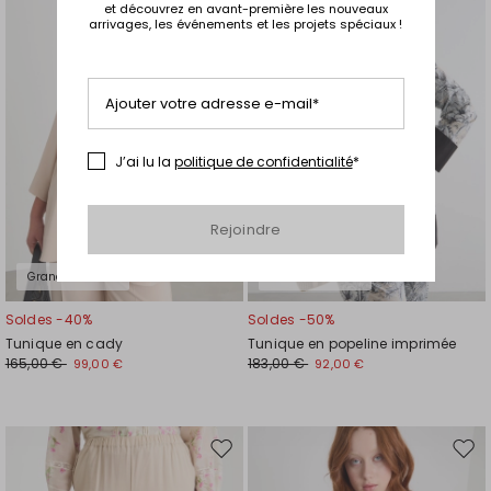
et découvrez en avant-première les nouveaux
la
la
arrivages, les événements et les projets spéciaux !
liste
liste
de
de
souhaits
souh
Ajouter votre adresse e-mail*
J’ai lu la
politique de confidentialité
*
Rejoindre
Grandes tailles
Grandes tailles
Soldes -40%
Soldes -50%
Tunique en cady
Tunique en popeline imprimée
165,00 €
183,00 €
99,00 €
92,00 €
Ajouter
Ajou
vers
vers