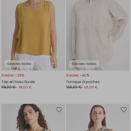
de
de
souhaits
souh
Grandes tailles
Grandes tailles
Soldes -29%
Soldes -40%
Top en tissu fluide
Tunique à poches
68,00 €
108,00 €
48,00 €
65,00 €
Ajouter
Ajou
vers
vers
la
la
liste
liste