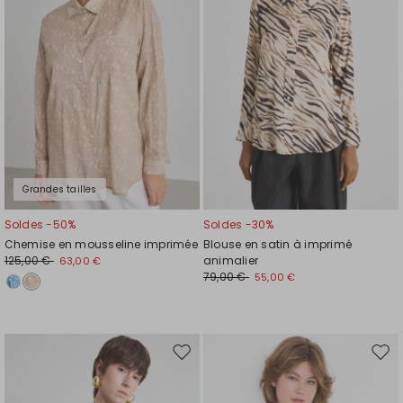
de
de
souhaits
souh
Grandes tailles
Soldes -50%
Soldes -30%
Chemise en mousseline imprimée
Blouse en satin à imprimé
125,00 €
animalier
63,00 €
79,00 €
55,00 €
Ajouter
Ajou
vers
vers
la
la