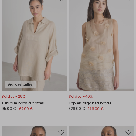
Ajouter
Ajou
vers
vers
la
la
liste
liste
de
de
souhaits
souh
Grandes tailles
Soldes -29%
Soldes -40%
Tunique boxy à pattes
Top en organza brodé
95,00 €
326,00 €
67,00 €
196,00 €
Ajouter
Ajou