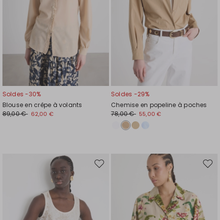
Soldes -30%
Soldes -29%
Blouse en crêpe à volants
Chemise en popeline à poches
89,00 €
78,00 €
62,00 €
55,00 €
Ajouter
Ajou
vers
vers
la
la
liste
liste
de
de
souhaits
souh