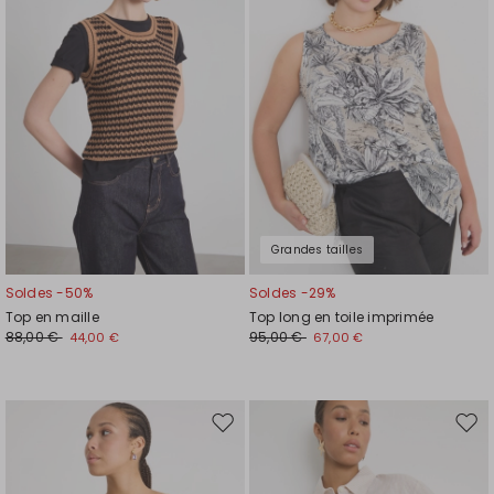
liste
liste
de
de
souhaits
souh
Grandes tailles
Soldes -50%
Soldes -29%
Top en maille
Top long en toile imprimée
88,00 €
95,00 €
44,00 €
67,00 €
Ajouter
Ajou
vers
vers
la
la
liste
liste