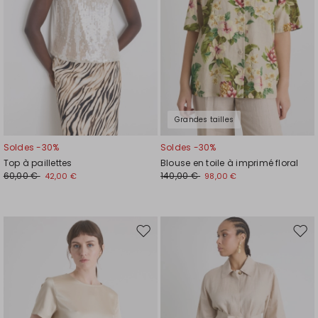
Grandes tailles
Soldes -30%
Soldes -30%
Top à paillettes
Blouse en toile à imprimé floral
60,00 €
140,00 €
42,00 €
98,00 €
Ajouter
Ajou
vers
vers
la
la
liste
liste
de
de
souhaits
souh