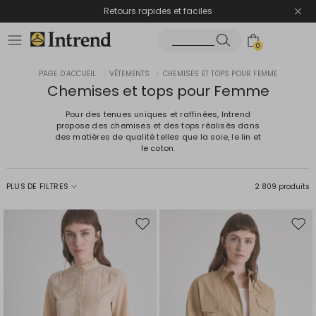
Retours rapides et faciles
0
PAGE D’ACCUEIL
|
VÊTEMENTS
|
CHEMISES ET TOPS POUR FEMME
Chemises et tops pour Femme
Pour des tenues uniques et raffinées, Intrend
propose des chemises et des tops réalisés dans
des matières de qualité telles que la soie, le lin et
le coton.
PLUS DE FILTRES
2 809 produits
Ajouter
Ajou
vers
vers
la
la
liste
liste
de
de
souhaits
souh