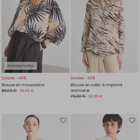
de
de
souhaits
souh
Grandes tailles
Soldes -40%
Soldes -30%
Blouse en mousseline
Blouse en satin à imprimé
65,00 €
animalier
39,00 €
79,00 €
55,00 €
Ajouter
Ajou
vers
vers
la
la