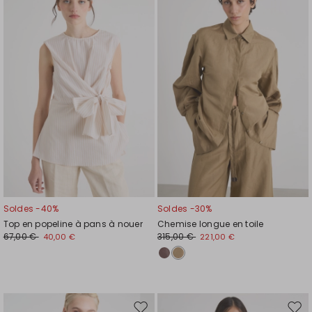
vers
vers
la
la
liste
liste
de
de
souhaits
souh
Soldes -40%
Soldes -30%
Top en popeline à pans à nouer
Chemise longue en toile
67,00 €
315,00 €
40,00 €
221,00 €