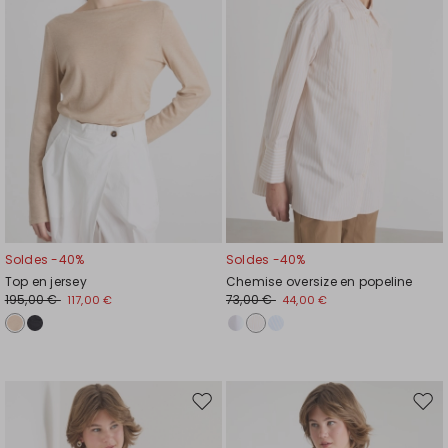
liste
liste
de
de
souhaits
souh
Soldes -40%
Soldes -40%
Top en jersey
Chemise oversize en popeline
195,00 €
73,00 €
117,00 €
44,00 €
Ajouter
Ajou
vers
vers
la
la