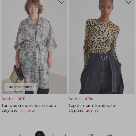
Ajouter
Ajou
vers
vers
la
la
liste
liste
de
de
souhaits
souh
Grandes tailles
Soldes -30%
Soldes -40%
Tunique à manches kimono
Top à imprimé animalier
218,00 €
75,00 €
153,00 €
45,00 €
1
2
3
...
79