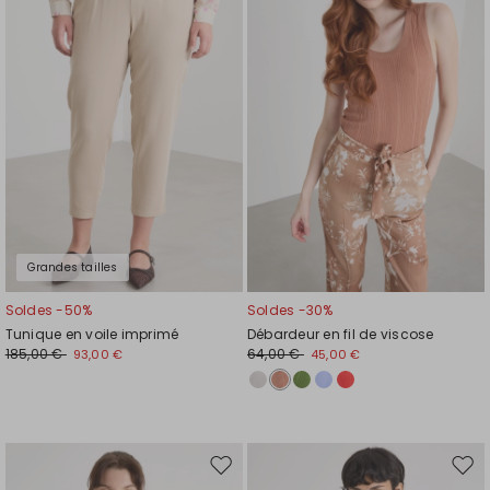
la
la
liste
liste
de
de
souhaits
souh
Grandes tailles
Soldes -50%
Soldes -30%
Tunique en voile imprimé
Débardeur en fil de viscose
185,00 €
64,00 €
93,00 €
45,00 €
Ajouter
Ajou