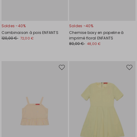
Soldes -40%
Soldes -40%
Combinaison à pois ENFANTS
Chemise boxy en popeline à
120,00 €
imprimé floral ENFANTS
72,00 €
80,00 €
48,00 €
Ajouter
Ajou
vers
vers
la
la
liste
liste
de
de
souhaits
souh