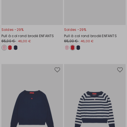
Soldes -29%
Soldes -29%
Pull à col rond brodé ENFANTS
Pull à col rond brodé ENFANTS
65,00 €
65,00 €
46,00 €
46,00 €
Ajouter
Ajou
vers
vers
la
la
liste
liste
de
de
souhaits
souh