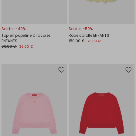
Soldes -40%
Soldes -50%
Top en popeline à rayures
Robe corolle ENFANTS
ENFANTS
150,00 €
75,00 €
60,00 €
36,00 €
Ajouter
Ajou
vers
vers
la
la
liste
liste
de
de
souhaits
souh