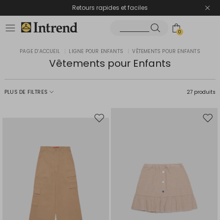
Retours rapides et faciles
0
PAGE D’ACCUEIL
|
LIGNE POUR ENFANTS
|
VÊTEMENTS POUR ENFANTS
Vêtements pour Enfants
PLUS DE FILTRES
27 produits
Ajouter
Ajou
vers
vers
la
la
liste
liste
de
de
souhaits
souh