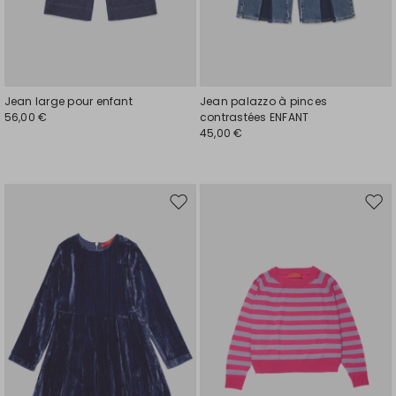
Jean large pour enfant
Jean palazzo à pinces
56,00 €
contrastées ENFANT
45,00 €
Ajouter
Ajou
vers
vers
la
la
liste
liste
de
de
souhaits
souh