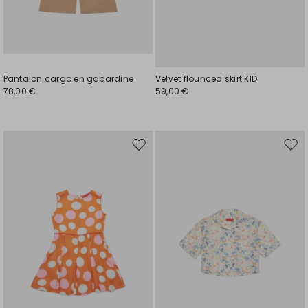
Pantalon cargo en gabardine
Velvet flounced skirt KID
78,00 €
59,00 €
Ajouter
Ajou
vers
vers
la
la
liste
liste
de
de
souhaits
souh