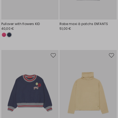
Pullover with flowers KID
Robe maxi à patchs ENFANTS
40,00 €
51,00 €
Ajouter
Ajou
vers
vers
la
la
liste
liste
de
de
souhaits
souh