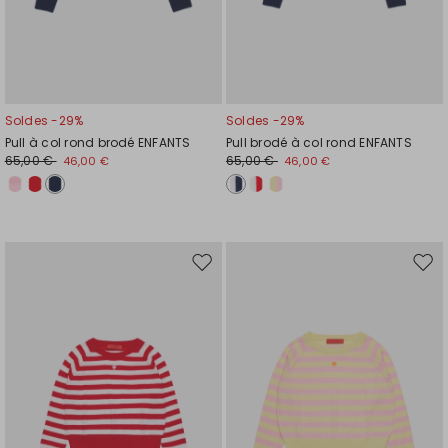
Soldes -29%
Soldes -29%
Pull à col rond brodé ENFANTS
Pull brodé à col rond ENFANTS
65,00 €
65,00 €
46,00 €
46,00 €
Ajouter
Ajou
vers
vers
la
la
liste
liste
de
de
souhaits
souh