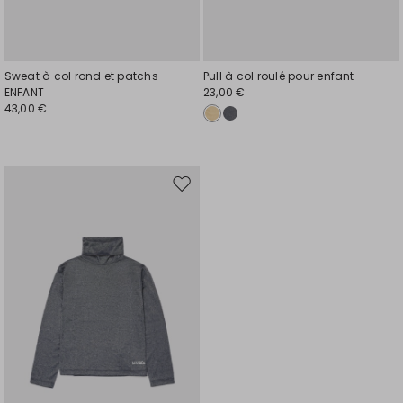
Sweat à col rond et patchs
Pull à col roulé pour enfant
ENFANT
23,00 €
43,00 €
Ajouter
vers
la
liste
de
souhaits