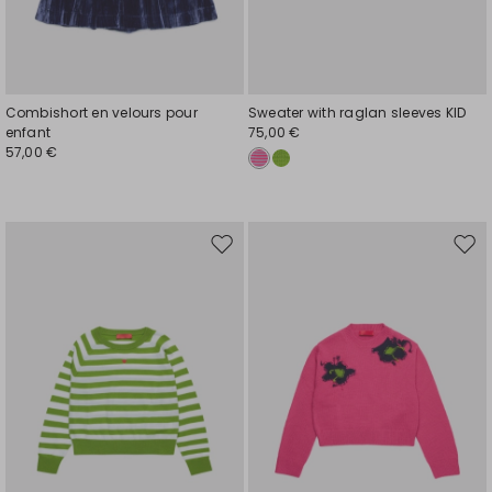
Combishort en velours pour
Sweater with raglan sleeves KID
enfant
75,00 €
57,00 €
Ajouter
Ajou
vers
vers
la
la
liste
liste
de
de
souhaits
souh