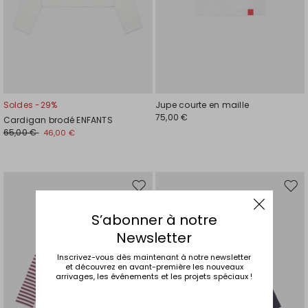
Soldes -29%
Jupe courte en maille
75,00 €
Cardigan brodé ENFANTS
65,00 €
46,00 €
Ajouter
Ajou
vers
vers
S’abonner à notre
la
la
liste
liste
Newsletter
de
de
souhaits
souh
Inscrivez-vous dès maintenant à notre newsletter
et découvrez en avant-première les nouveaux
arrivages, les événements et les projets spéciaux !