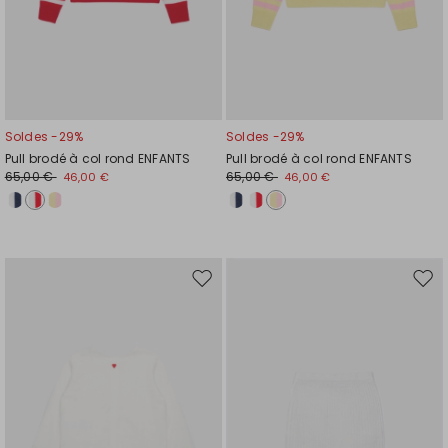
Soldes -29%
Soldes -29%
Pull brodé à col rond ENFANTS
Pull brodé à col rond ENFANTS
65,00 €
65,00 €
46,00 €
46,00 €
Ajouter
Ajou
vers
vers
la
la
liste
liste
de
de
souhaits
souh