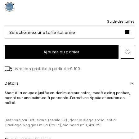
Guide des tailles
Sélectionnez une taille italienne
Ajouter au panier
Ajo
ver
la
Livraison gratuite à partir de € 100
list
de
sou
Détails
Short à la coupe ajustée en denim de pur coton, modèle cinq poches,
monté sur une ceinture à passants. Fermeture zippée et bouton en
métal.
Distribué par Diffusione Tessile S.r.l., dont le siège social est à
Cavriago, Reggio Emilia (Italie), Via Santi n° 8, 42025