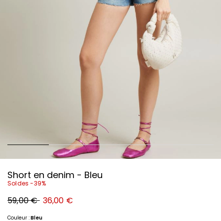
Short en denim - Bleu
Soldes -39%
Prix
Nouveau
59,00 €
36,00 €
original
prix
59,00
36,00
€
€
Couleur :
Bleu