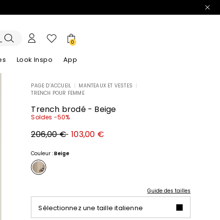
0
es
Look Inspo
App
PAGE D’ACCUEIL
|
MANTEAUX ET VESTES
|
TRENCH POUR FEMME
lazers
Découvrez nos Robes
Découvrez nos Sandales
Trench brodé - Beige
Soldes -50%
Prix
Nouveau
206,00 €
103,00 €
original
prix
206,00
103,00
€
€
Couleur :
Beige
Guide des tailles
Sélectionnez une taille italienne