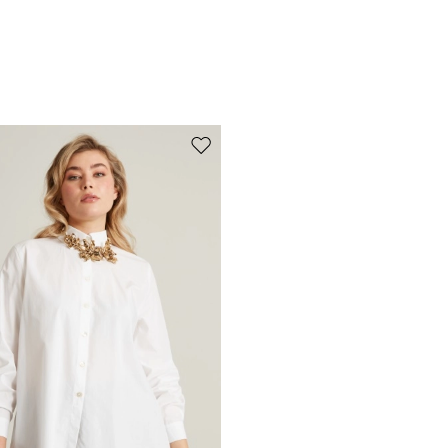
de souhaits
Ajouter vers la liste de souhaits
S’abonner à notre Newsletter
Inscrivez-vous dès maintenant à notre newsletter et découvrez en
avant-première les nouveaux arrivages, les événements et les projets
spéciaux !
Ajouter votre adresse e-mail*