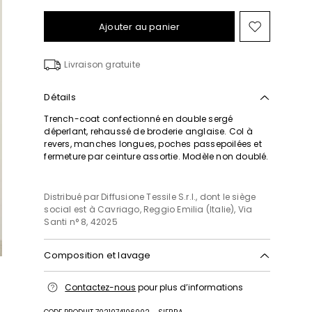
Ajouter au panier
Ajouter
vers
la
Livraison gratuite
liste
de
souhait
Détails
Trench-coat confectionné en double sergé
déperlant, rehaussé de broderie anglaise. Col à
revers, manches longues, poches passepoilées et
fermeture par ceinture assortie. Modèle non doublé.
Distribué par Diffusione Tessile S.r.l., dont le siège
social est à Cavriago, Reggio Emilia (Italie), Via
Santi n° 8, 42025
Composition et lavage
Lavage interdit; blanchiment chloré interdit;
Contactez-nous
pour plus d’informations
séchage en tambour interdit; repassage max 120
°c; nettoyage à sec doux au perchloréthylène; ne