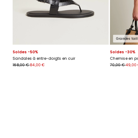
Grandes tail
Soldes -50%
Soldes -30%
Sandales à entre-doigts en cuir
Chemise en po
168,00 €
84,00 €
70,00 €
49,00
Précédent
Suivant