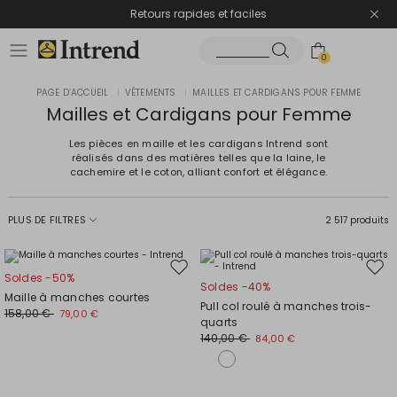
Retours rapides et faciles
0
PAGE D’ACCUEIL
|
VÊTEMENTS
|
MAILLES ET CARDIGANS POUR FEMME
Mailles et Cardigans pour Femme
Les pièces en maille et les cardigans Intrend sont
réalisés dans des matières telles que la laine, le
cachemire et le coton, alliant confort et élégance.
PLUS DE FILTRES
2 517 produits
Ajouter
Ajou
Soldes -50%
Soldes -40%
vers
vers
Maille à manches courtes
Pull col roulé à manches trois-
la
la
158,00 €
79,00 €
quarts
liste
liste
140,00 €
84,00 €
de
de
souhaits
souh