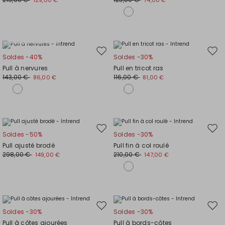
129,00 €
74,00 €
liste
liste
de
de
souhaits
souh
Grandes tailles
Ajouter
Ajou
Soldes -40%
Soldes -30%
vers
vers
Pull à nervures
Pull en tricot ras
la
la
143,00 €
116,00 €
86,00 €
81,00 €
liste
liste
de
de
souhaits
souh
Ajouter
Ajou
Soldes -50%
Soldes -30%
vers
vers
Pull ajusté brodé
Pull fin à col roulé
la
la
298,00 €
210,00 €
149,00 €
147,00 €
liste
liste
de
de
souhaits
souh
Ajouter
Ajou
Soldes -30%
Soldes -30%
vers
vers
Pull à côtes ajourées
Pull à bords-côtes