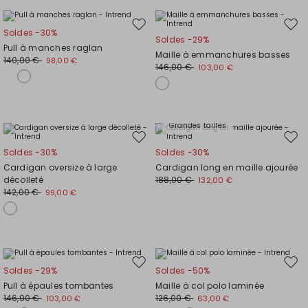
Ajouter
Ajou
Soldes -30%
Soldes -29%
vers
vers
Pull à manches raglan
Maille à emmanchures basses
la
la
140,00 €
98,00 €
146,00 €
103,00 €
liste
liste
de
de
souhaits
souh
Grandes tailles
Ajouter
Ajou
Soldes -30%
Soldes -30%
vers
vers
Cardigan oversize à large
Cardigan long en maille ajourée
la
la
décolleté
188,00 €
132,00 €
liste
liste
142,00 €
99,00 €
de
de
souhaits
souh
Ajouter
Ajou
Soldes -29%
Soldes -50%
vers
vers
Pull à épaules tombantes
Maille à col polo laminée
la
la
146,00 €
126,00 €
103,00 €
63,00 €
liste
liste