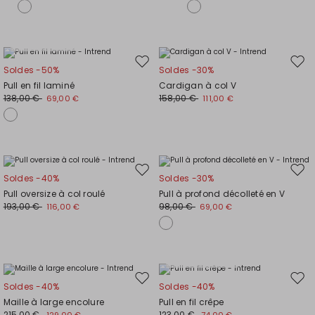
de
de
souhaits
souh
Grandes tailles
Ajouter
Ajou
Soldes -50%
Soldes -30%
vers
vers
Pull en fil laminé
Cardigan à col V
la
la
138,00 €
158,00 €
69,00 €
111,00 €
liste
liste
de
de
souhaits
souh
Ajouter
Ajou
Soldes -40%
Soldes -30%
vers
vers
Pull oversize à col roulé
Pull à profond décolleté en V
la
la
193,00 €
98,00 €
116,00 €
69,00 €
liste
liste
de
de
souhaits
souh
Grandes tailles
Ajouter
Ajou
Soldes -40%
Soldes -40%
vers
vers
Maille à large encolure
Pull en fil crêpe
la
la
215,00 €
123,00 €