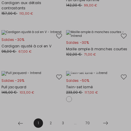
Cardigan aux détails
la
la
142,00 €
99,00 €
contrastants
liste
liste
157,00 €
110,00 €
de
de
souhaits
souh
Ajouter
Ajou
Soldes -30%
Soldes -30%
vers
vers
Cardigan ajusté à col en V
Maille ample à manches courtes
la
la
96,00 €
67,00 €
102,00 €
71,00 €
liste
liste
de
de
souhaits
souh
Grandes tailles
Ajouter
Ajou
Soldes -29%
Soldes -50%
vers
vers
Pull jacquard
Twin-set lamé
la
la
146,00 €
233,00 €
103,00 €
117,00 €
liste
liste
de
de
souhaits
souh
1
2
3
...
70