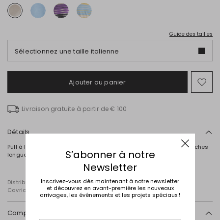
Guide des tailles
Sélectionnez une taille italienne
Ajouter au panier
Ajo
ver
la
Livraison gratuite à partir de € 100
list
de
sou
Détails
Pull à la coupe droite en viscose mélangée, avec col rond et manches
S’abonner à notre
longues.
Newsletter
Inscrivez-vous dès maintenant à notre newsletter
Distribué par Diffusione Tessile S.r.l., dont le siège social est à
et découvrez en avant-première les nouveaux
Cavriago, Reggio Emilia (Italie), Via Santi n° 8, 42025
arrivages, les événements et les projets spéciaux !
Composition et lavage