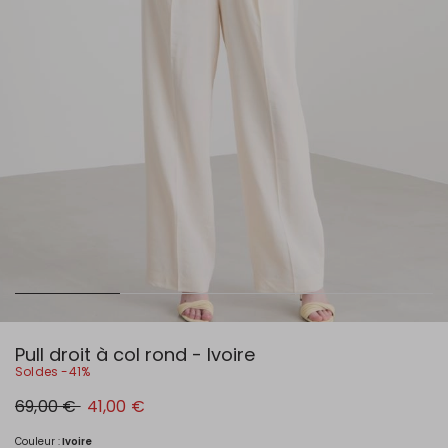
Pull droit à col rond - Ivoire
Soldes -41%
Prix
Nouveau
69,00 €
41,00 €
original
prix
69,00
41,00
€
€
Couleur :
Ivoire