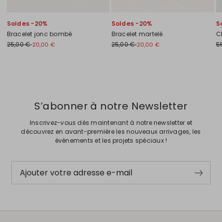
Soldes -20%
Soldes -20%
S
Bracelet jonc bombé
Bracelet martelé
Cl
25,00 €
25,00 €
5
20,00 €
20,00 €
Précédent
Suivant
S’abonner à notre Newsletter
Inscrivez-vous dès maintenant à notre newsletter et
découvrez en avant-première les nouveaux arrivages, les
événements et les projets spéciaux !
Ajouter votre adresse e-mail