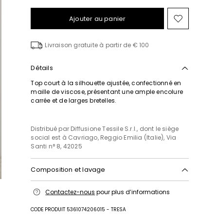
Ajouter au panier
Ajouter
vers
la
Livraison gratuite à partir de € 100
liste
de
souhait
Détails
Top court à la silhouette ajustée, confectionné en
maille de viscose, présentant une ample encolure
carrée et de larges bretelles.
Distribué par Diffusione Tessile S.r.l., dont le siège
social est à Cavriago, Reggio Emilia (Italie), Via
Santi n° 8, 42025
Composition et lavage
Lavage à la main, température de lavage
Contactez-nous
pour plus d’informations
maximale 40°c; blanchiment chloré interdit;
séchage en tambour interdit; séchage à plat à
CODE PRODUIT 5361074206015 - TRESA
l'ombre; repassage max 120 °c; nettoyage à sec