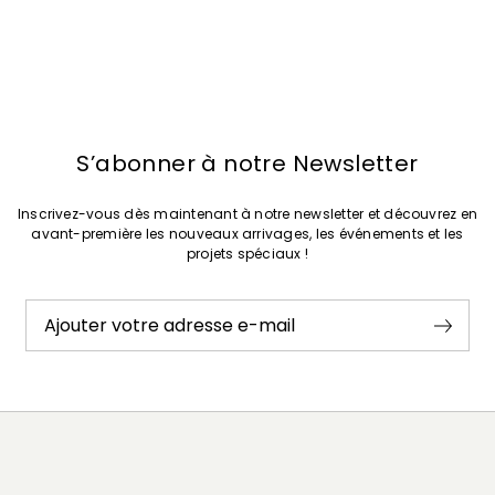
spéciaux !
Ajouter votre adresse e-mail*
J’ai lu la
politique de confidentialité
*
S’abonner à notre Newsletter
Inscrivez-vous dès maintenant à notre newsletter et découvrez en
Rejoindre
avant-première les nouveaux arrivages, les événements et les
projets spéciaux !
Ajouter votre adresse e-mail