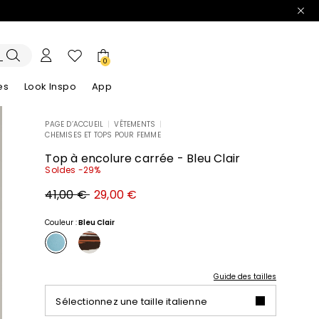
0
es
Look Inspo
App
PAGE D’ACCUEIL
|
VÊTEMENTS
|
CHEMISES ET TOPS POUR FEMME
lazers
Découvrez nos Robes
Découvrez nos Sandales
Top à encolure carrée - Bleu Clair
Soldes -29%
Prix
Nouveau
41,00 €
29,00 €
original
prix
41,00
29,00
€
€
Couleur :
Bleu Clair
Guide des tailles
Sélectionnez une taille italienne