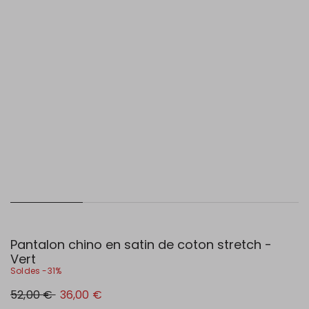
Pantalon chino en satin de coton stretch -
Vert
Soldes -31%
Prix
Nouveau
52,00 €
36,00 €
original
prix
52,00
36,00