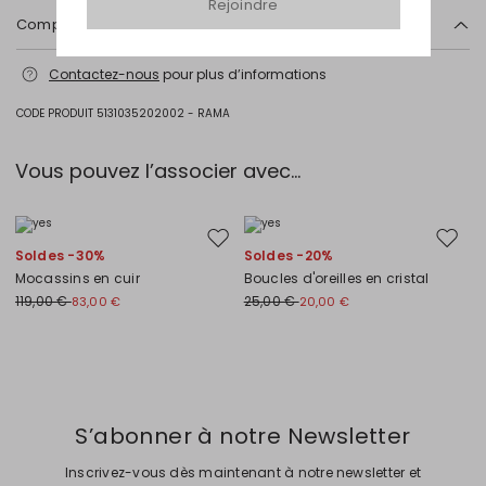
Rejoindre
Composition et lavage
Lavage max 30 °c - textiles délicats; blanchiment chloré interdit;
Contactez-nous
pour plus d’informations
séchage en tambour interdit; sécher normalement à l'ombre;
repassage max 120 °c; nettoyage à sec doux au perchloréthylène.
CODE PRODUIT 5131035202002 - RAMA
96% coton, 4% elasthanne.
Vous pouvez l’associer avec…
Ajouter vers la liste de souhaits
Ajouter
Soldes -30%
Soldes -20%
Mocassins en cuir
Boucles d'oreilles en cristal
119,00 €
25,00 €
83,00 €
20,00 €
Précédent
Suivant
S’abonner à notre Newsletter
Inscrivez-vous dès maintenant à notre newsletter et