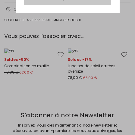
Sac en veau; doublure en 100%lin.
Contactez-nous
pour plus d’informations
CODE PRODUIT 4511035306001 - MMCLASPCLUTCHL
Vous pouvez l’associer avec…
Ajouter vers la liste de souhaits
Ajouter
Soldes -50%
Soldes -17%
Combinaison en maille
Lunettes de soleil carrées
oversize
113,00 €
57,00 €
78,00 €
65,00 €
Précédent
Suivant
S’abonner à notre Newsletter
Inscrivez-vous dès maintenant à notre newsletter et
découvrez en avant-première les nouveaux arrivages, les