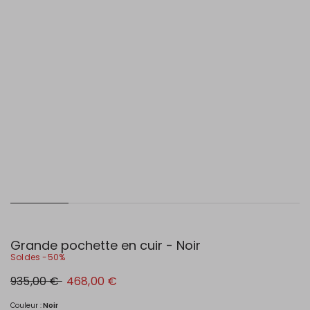
Grande pochette en cuir - Noir
Soldes -50%
Prix
Nouveau
935,00 €
468,00 €
original
prix
935,00
468,00
€
€
Couleur :
Noir