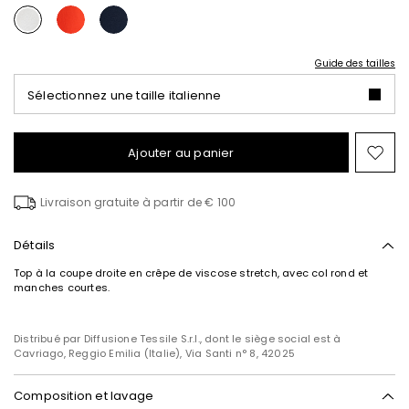
Guide des tailles
Sélectionnez une taille italienne
Ajouter au panier
Ajo
ver
la
Livraison gratuite à partir de € 100
list
de
sou
Détails
Top à la coupe droite en crêpe de viscose stretch, avec col rond et
manches courtes.
Distribué par Diffusione Tessile S.r.l., dont le siège social est à
Cavriago, Reggio Emilia (Italie), Via Santi n° 8, 42025
Composition et lavage