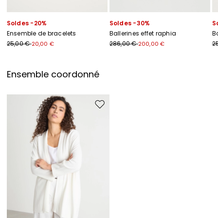
Soldes -20%
Soldes -30%
S
Ensemble de bracelets
Ballerines effet raphia
B
25,00 €
286,00 €
2
20,00 €
200,00 €
Ensemble coordonné
Ajouter vers la liste de souhaits