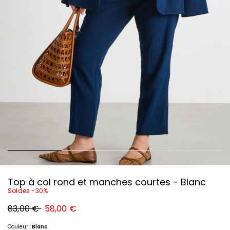
Top à col rond et manches courtes - Blanc
Soldes -30%
Prix
Nouveau
83,00 €
58,00 €
original
prix
83,00
58,00
€
€
Couleur :
Blanc