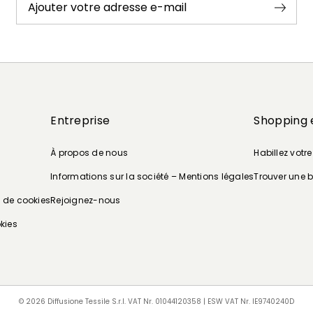
Ajouter votre adresse e-mail
Entreprise
Shopping 
À propos de nous
Habillez votr
Informations sur la société – Mentions légales
Trouver une 
e de cookies
Rejoignez-nous
kies
© 2026 Diffusione Tessile S.r.l. VAT Nr. 01044120358 | ESW VAT Nr. IE9740240D