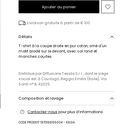
Ajouter au panier
Ajouter
vers
la
Livraison gratuite à partir de € 100
liste
de
souhait
Détails
T-shirt à la coupe droite en pur coton, orné d'un
motif brodé sur le devant, avec col rond et
manches courtes.
Distribué par Diffusione Tessile S.r.l., dont le siège
social est à Cavriago, Reggio Emilia (Italie), Via
Santi n° 8, 42025
Composition et lavage
Lavage max 30 °c - textiles délicats; blanchiment
Contactez-nous
pour plus d’informations
chloré interdit; séchage en tambour interdit;
séchage à plat à l'ombre; repassage max 120 °c;
CODE PRODUIT 1971366105004 - 1OLGA
nettoyage à sec interdit; nettoyage professionnel
aquanettoyage - textiles très délicats.; repasser