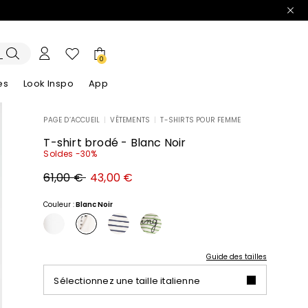
0
es
Look Inspo
App
PAGE D’ACCUEIL
|
VÊTEMENTS
|
T-SHIRTS POUR FEMME
lazers
Découvrez nos Robes
Découvrez nos Sandales
T-shirt brodé - Blanc Noir
Soldes -30%
Prix
Nouveau
61,00 €
43,00 €
original
prix
61,00
43,00
€
€
Couleur :
Blanc Noir
Guide des tailles
Sélectionnez une taille italienne