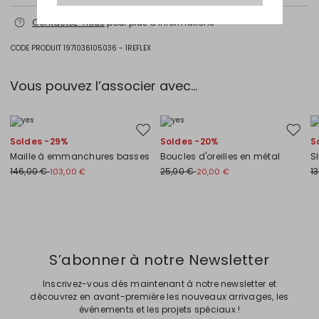
Lavage max 30 °c - textiles délicats; blanchiment chloré interdit;
Contactez-nous
pour plus d’informations
séchage en tambour interdit; sécher normalement à l'ombre;
repassage max 120 °c; nettoyage à sec doux au perchloréthylène.
CODE PRODUIT 1971036105036 - 1REFLEX
95% viscose, 5% elasthanne.
Vous pouvez l’associer avec…
Ajouter vers la liste de souhaits
Ajouter
Soldes -29%
Soldes -20%
S
Maille à emmanchures basses
Boucles d'oreilles en métal
S
146,00 €
25,00 €
1
103,00 €
20,00 €
Précédent
Suivant
S’abonner à notre Newsletter
Inscrivez-vous dès maintenant à notre newsletter et
découvrez en avant-première les nouveaux arrivages, les
événements et les projets spéciaux !