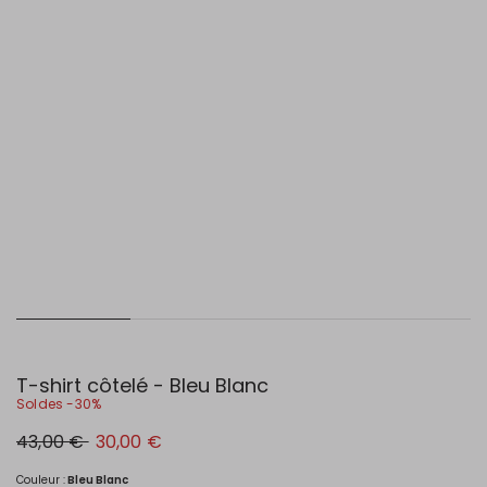
T-shirt côtelé - Bleu Blanc
Soldes -30%
Prix
Nouveau
43,00 €
30,00 €
original
prix
43,00
30,00
€
€
Couleur :
Bleu Blanc