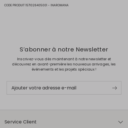
l'eau professionnel.
CODE PRODUIT 1571026405001 - INAROMANA
Tissu 100% coton; bande anti-sueur intérieure 100% coton.
Précédent
Suivant
S’abonner à notre Newsletter
Inscrivez-vous dès maintenant à notre newsletter et
découvrez en avant-première les nouveaux arrivages, les
événements et les projets spéciaux !
Ajouter votre adresse e-mail
Service Client