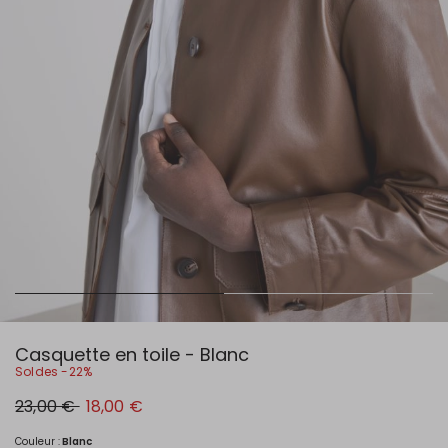
Casquette en toile - Blanc
Soldes -22%
Prix
Nouveau
23,00 €
18,00 €
original
prix
23,00
18,00
€
€
Couleur :
Blanc