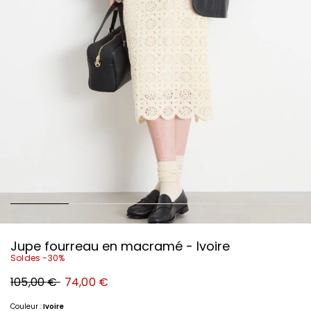
Jupe fourreau en macramé - Ivoire
Soldes -30%
Prix
Nouveau
105,00 €
74,00 €
original
prix
105,00
74,00
€
€
Couleur :
Ivoire