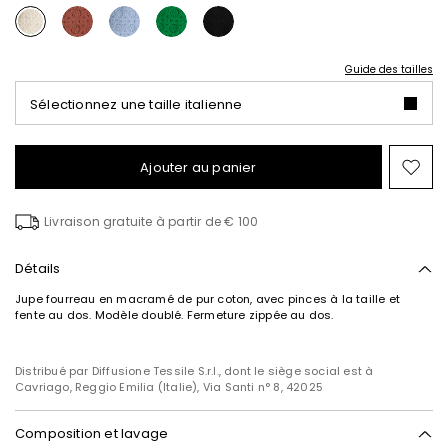
Guide des tailles
Sélectionnez une taille italienne
Ajouter au panier
Ajo
ver
la
Livraison gratuite à partir de € 100
list
de
sou
Détails
Jupe fourreau en macramé de pur coton, avec pinces à la taille et
fente au dos. Modèle doublé. Fermeture zippée au dos.
Distribué par Diffusione Tessile S.r.l., dont le siège social est à
Cavriago, Reggio Emilia (Italie), Via Santi n° 8, 42025
Composition et lavage